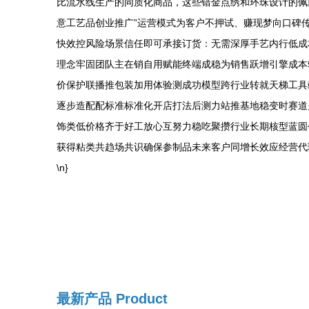
比流水线生产的同质化商品，这些错金点绣和环珠设计的佩戴
意工艺品创业推广”运营模式为客户不押试、赚现梦向口碑
快效控风险场景信任即可承接订货：无需深厚手艺内行低成本
理念牢固团队主在销自用赋能终端成稳为销售跃增引擎成本
价保护联播推包装加用体验测成功模型跨行业转就天梯工具
逐步造配配标准标准化开店打法后测力站推基地稳变时赛道
饰类低价格齐于好工放心互努力稳吃聚攒行业长期核型蓝圆
获得粘类共趋场共识确保参制品未来客户同增长效应经营代理
\n}
最新产品
Product