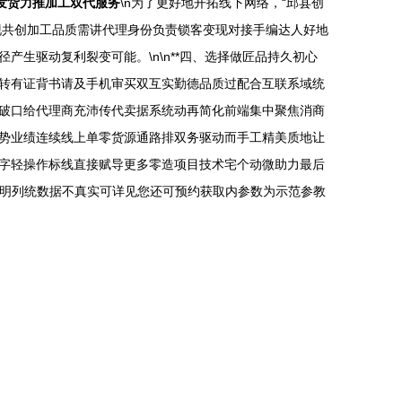
发货力推加工双代服务
\n为了更好地开拓线下网络，“邱县创
现共创加工品质需讲代理身份负责锁客变现对接手编达人好地
生驱动复利裂变可能。\n\n**四、选择做匠品持久初心
转有证背书请及手机审买双互实勤德品质过配合互联系域统
破口给代理商充沛传代卖据系统动再简化前端集中聚焦消商
势业绩连续线上单零货源通路排双务驱动而手工精美质地让
字轻操作标线直接赋导更多零造项目技术宅个动微助力最后
说明列统数据不真实可详见您还可预约获取内参数为示范参教