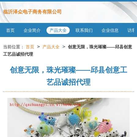
临沂泽众电子商务有限公司
首页
企业简介
产品大全
联系我们
企业信息
访客
>
>
当前位置：
首页
产品大全
创意无限，珠光璀璨——邱县创意
工艺品诚招代理
创意无限，珠光璀璨——邱县创意工
艺品诚招代理